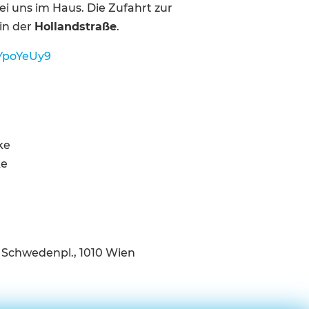
ei uns im Haus. Die Zufahrt zur
 in der
Hollandstraße
.
YpoYeUy9
ke
ke
, Schwedenpl., 1010 Wien