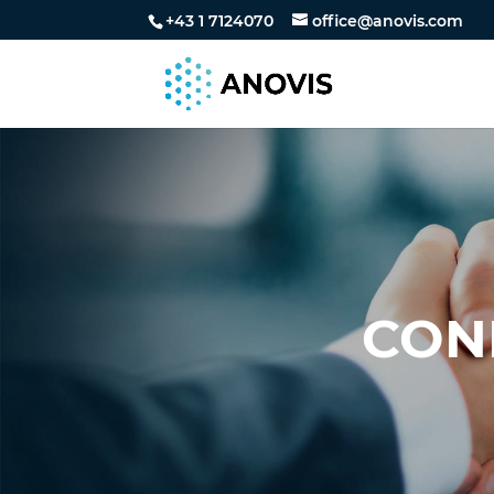
+43 1 7124070
office@anovis.com
CONN