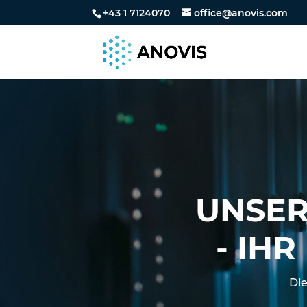
+43 1 7124070
office@anovis.com
UNSER
- IH
Die