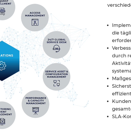
verschied
Impleme
die tägl
erforder
Verbes
durch 
Aktivit
systema
Maßgesc
Sichers
effizien
Kundens
gesamte
SLA-Kon