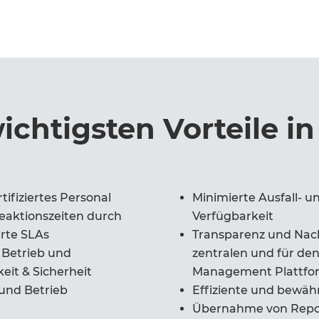
ichtigsten Vorteile i
rtifiziertes Personal
Minimierte Ausfall- 
Reaktionszeiten durch
Verfügbarkeit
erte SLAs
Transparenz und Nachv
 Betrieb und
zentralen und für de
it & Sicherheit
Management Plattfo
und Betrieb
Effiziente und bewäh
Übernahme von Repor