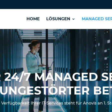
HOME
LÖSUNGEN
MANAGED SER
 24/7 MANAGED S
R UNGESTÖRTER BE
 Verfügbarkeit Ihrer IT-Services steht für Anovis an 1. St