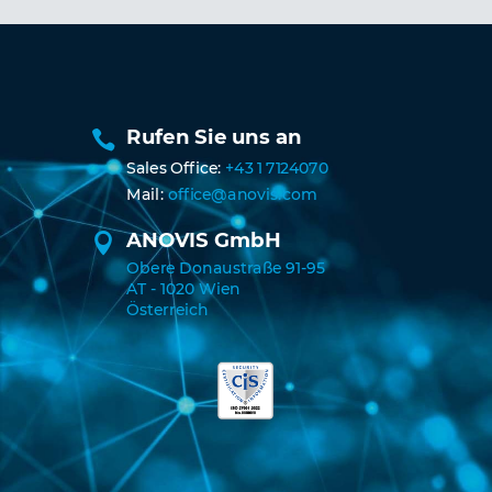
Rufen Sie uns an

Sales Office:
+43 1 7124070
Mail:
office@anovis.com
ANOVIS GmbH

Obere Donaustraße 91-95
AT - 1020 Wien
Österreich